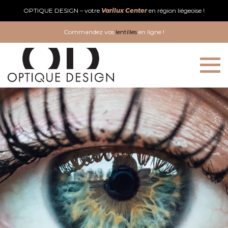
OPTIQUE DESIGN – votre
Varilux Center
en région liégeoise !
Commandez vos
lentilles
en ligne !