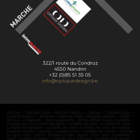
322/1 route du Condroz
4550 Nandrin
+32 (0)85 51 35 05
info@optiquedesign.be
Opticien – Opticien Liège – Opticien Nandrin – Optique – Optique Liège –
Optique Nandrin – Visagiste – Visagiste Liège – Visagiste Nandrin – Essilor –
Variulux – Progressif – Verres progressifs – Verres ophtalmiques – Lunettes –
Lunettes de vue Lunettes de Sport – Lunettes de soleil – Lunettes en ligne –
Lunettes de marques – Lunettes de soleil – Lunettes de soleil de marque –
Lunettes solaires – Lentilles – Lunettes écran – Lentilles de contact – Lentilles
en ligne – Vue – Vision – Troubles visuels – Rayon – Uva – Uvb – Luminosité –
Soleil – Protection solaire – Lunettes pour hommes – Lunettes pour dames –